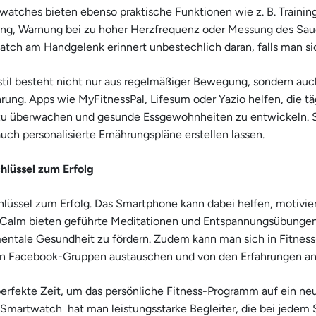
watches
bieten ebenso praktische Funktionen wie z. B. Traini
g, Warnung bei zu hoher Herzfrequenz oder Messung des Saue
atch am Handgelenk erinnert unbestechlich daran, falls man s
til besteht nicht nur aus regelmäßiger Bewegung, sondern auc
ng. Apps wie MyFitnessPal, Lifesum oder Yazio helfen, die tä
u überwachen und gesunde Essgewohnheiten zu entwickeln. 
uch personalisierte Ernährungspläne erstellen lassen.
chlüssel zum Erfolg
chlüssel zum Erfolg. Das Smartphone kann dabei helfen, motivier
Calm bieten geführte Meditationen und Entspannungsübungen
entale Gesundheit zu fördern. Zudem kann man sich in Fitne
en Facebook-Gruppen austauschen und von den Erfahrungen and
 perfekte Zeit, um das persönliche Fitness-Programm auf ein ne
 Smartwatch
hat man leistungsstarke Begleiter, die bei jedem 