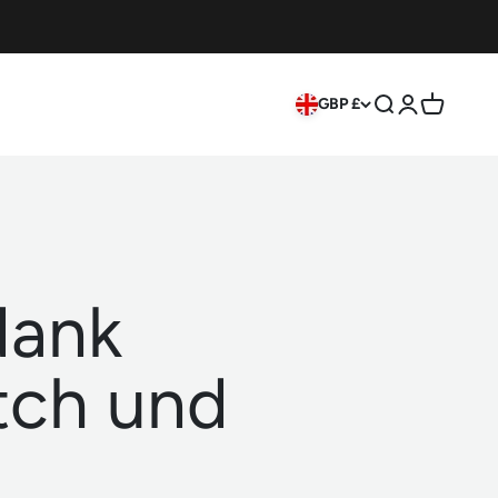
GBP £
Search
Login
Cart
dank
tch und