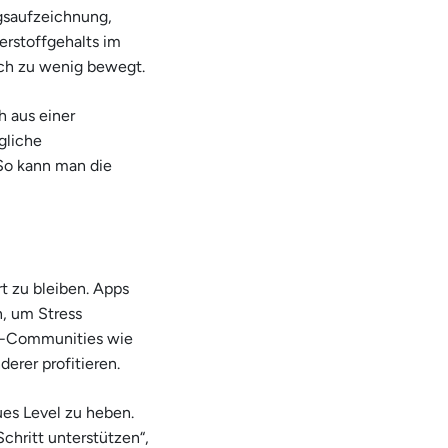
ngsaufzeichnung,
rstoffgehalts im
ich zu wenig bewegt.
h aus einer
gliche
So kann man die
t zu bleiben. Apps
, um Stress
ss-Communities wie
erer profitieren.
ues Level zu heben.
Schritt unterstützen“,