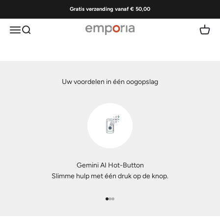
Naar inhoud
Gratis verzending vanaf € 50,00
Naar de producten
Start aankoopadvies
Menu
Zoeken
Winke
Emporia | Gebruiksvriendelijke mobiele tele
Uw voordelen in één oogopslag
Gemini AI Hot-Button
emporia
Slimme hulp met één druk op de knop.
De gebruiksvriendelijke 5G-smartphone uit Oostenrijk met
drievoudige bescherming voor de behuizing en het
Naar artikel 1
Naar artikel 2
Naar artikel 3
hoogwaardige OLED-display. emporia-mobieltjes gaan langer