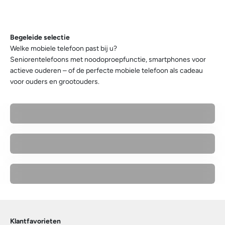
mee.
ontdek hem nu
Begeleide selectie
Seniorentelefoons met noodoproepfunctie, smartphones voor
actieve ouderen – of de perfecte mobiele telefoon als cadeau
voor ouders en grootouders.
Seniorensmartphones – groot display & eenvoudige
bediening
Voor techliefhebbers – Gemini AI & verwisselbare accu
Cadeaus voor ouders & grootouders – eenvoudig & veilig
Klantfavorieten