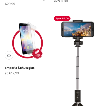
Angebot
ab €17,99
Angebot
€29,99
Spare €15,00
emporia Schutzglas
Angebot
ab €17,99