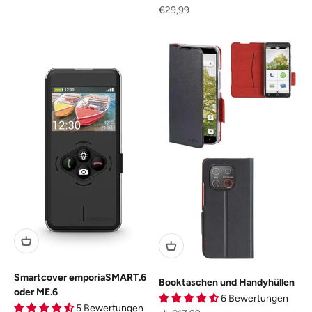
Angebot
€29,99
Smartcover emporiaSMART.6
Booktaschen und Handyhüllen
oder ME.6
6 Bewertungen
5 Bewertungen