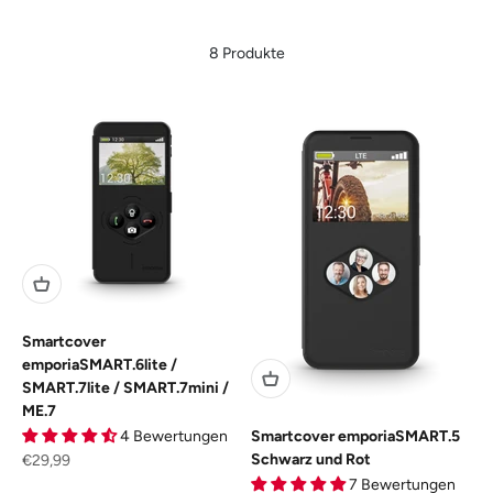
8 Produkte
Smartcover
emporiaSMART.6lite /
SMART.7lite / SMART.7mini /
ME.7
Smartcover emporiaSMART.5
4 Bewertungen
Schwarz und Rot
Angebot
€29,99
7 Bewertungen