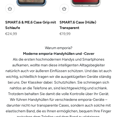
SMART.6 & ME.6 Case Grip mit
SMART.6 Case (Hülle)
Schlaufe
Transparent
Angebot
Angebot
€24,99
€19,99
Warum emporia?
Moderne emporia-Handyhüllen und -Cover
Als die ersten hochmodernen Handys und Smartphones
aufkamen, wollte man diese intelligenten Alltagsbegleiter
natürlich auch vor äußeren Einflüssen schützen. Und das ist auch
wichtig, schließlich tragen wir die ausgeklügelten Geräte ständig
bei uns. Der Klassiker dabei: Schutzhüllen. Sie schmiegen sich
nahtlos an die Telefone an, sind leichtgewichtig und schlank.
Trotzdem behalten Sie damit die volle Kontrolle über Ihr Gerät.
Wir führen Handyhüllen für verschiedene emporia-Geräte –
darunter nicht nur transparente Cases, sondern auch solche mit
elastischem Band, die es Ihnen ermöglichen, bequem Ihre Finger
zwischen dem Telefon und dem Band zu platzieren.