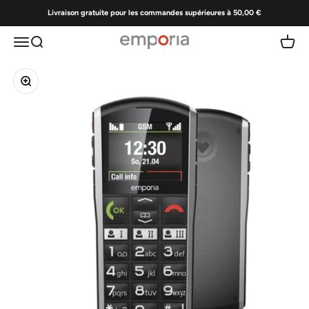
Passer au contenu
Livraison gratuite pour les commandes supérieures à 50,00 €
Menu
Recherche
Panier
Emporia | Téléphones portables faciles à util
Zoomer sur l'image