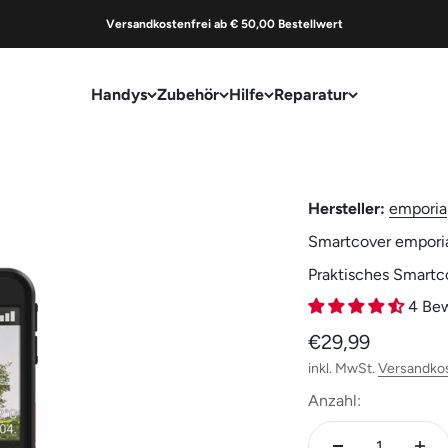
Versandkostenfrei ab € 50,00 Bestellwert
Handys
Zubehör
Hilfe
Reparatur
Hersteller:
emporia
Smartcover emporia
Praktisches Smartc
4 Be
Angebot
€29,99
inkl. MwSt.
Versandko
Anzahl: