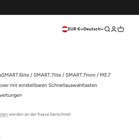
EUR €
Deutsch
Suche
Anmelden
Warenkor
SMART.6lite / SMART.7lite / SMART.7mini / ME.7
over mit einstellbaren Schnellauswahltasten
wertungen
sten
werden an der Kasse berechnet