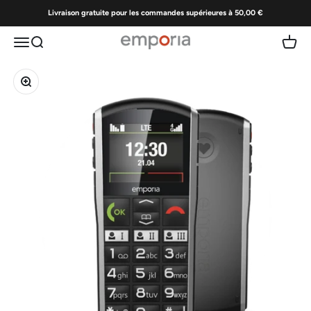
Passer au contenu
Livraison gratuite pour les commandes supérieures à 50,00 €
Menu
Recherche
Panier
Emporia | Téléphones portables faciles à util
Zoomer sur l'image